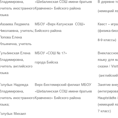
Владимировна,
«Шебалинская СОШ имени братьев
В деревне т
учитель иностранного
Кравченко» Бийского района
(немецкий яз
языка
Мазаева Людмила
МБОУ «Верх-Катунская СОШ»
Квест – игр
Николаевна, учитель;
Бийского района
(физика-био
Попова Елена
8-9 классы)
Ильинична, учитель
Гульбинская Елена
МБОУ «СОШ № 17»
Внеклассное
Владимировна,
языку для м
города Бийска
учитель английского
сказки / Visi
языка
(английский 
Голубых Надежда
Верх-Бехтемирский филиал МБОУ
Занятие вне
Владимировна,
«Шебалинская СОШ имени братьев
(интегрирова
учитель иностранного
Кравченко» Бийского района
Hauptstädte
языка;
(немецкий я
7 класс)
Голубых Михаил