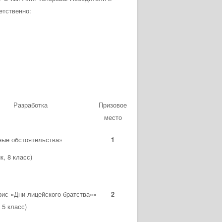
етственно:
Разработка
Призовое
место
ые обстоятельства»
1
к, 8 класс)
ис «Дни лицейского братства»»
2
 5 класс)