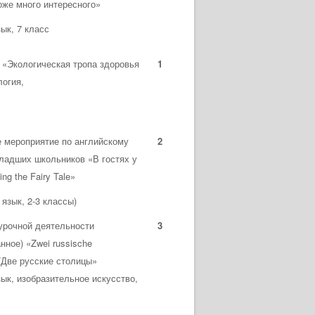
оже много интересного»
ык, 7 класс
а «Экологическая тропа здоровья
1
логия,
 мероприятие по английскому
2
ладших школьников «В гостях у
ting the Fairy Tale»
язык, 2-3 классы)
урочной деятельности
3
нное) «Zwei russische
 /Две русские столицы»
зык, изобразительное искусство,