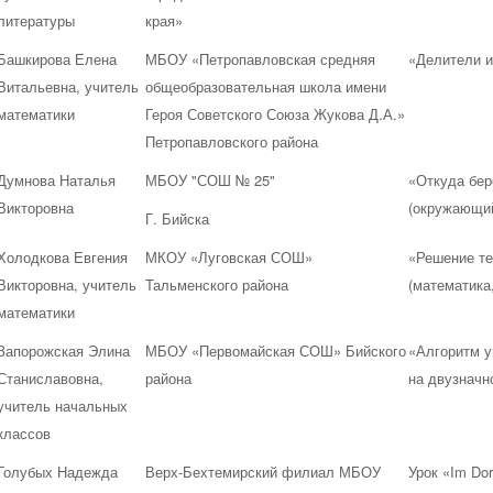
литературы
края»
Башкирова Елена
МБОУ «Петропавловская средняя
«Делители и
Витальевна, учитель
общеобразовательная школа имени
математики
Героя Советского Союза Жукова Д.А.»
Петропавловского района
Думнова Наталья
МБОУ "СОШ № 25"
«Откуда бер
Викторовна
(окружающий
Г. Бийска
Холодкова Евгения
МКОУ «Луговская СОШ»
«Решение те
Викторовна, учитель
Тальменского района
(математика,
математики
Запорожская Элина
МБОУ «Первомайская СОШ» Бийского
«Алгоритм у
Станиславовна,
района
на двузначно
учитель начальных
классов
Голубых Надежда
Верх-Бехтемирский филиал МБОУ
Урок «Im Dorf