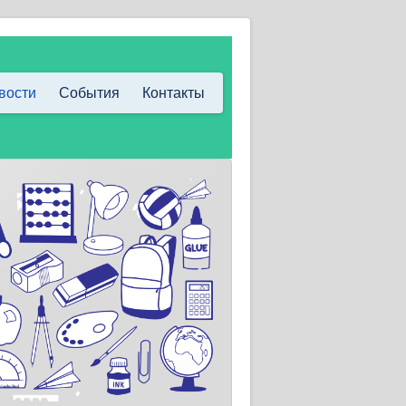
вости
События
Контакты