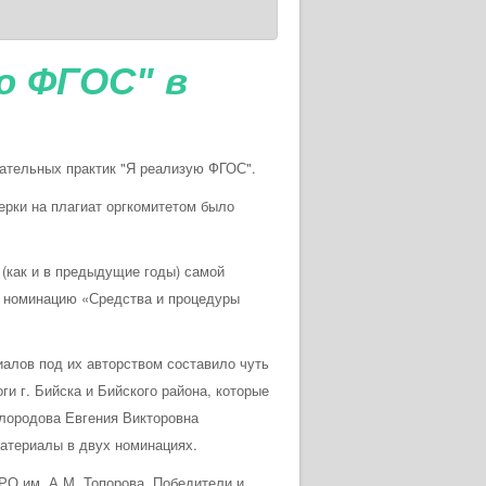
ю ФГОС" в
ательных практик "Я реализую ФГОС".
верки на плагиат оргкомитетом было
у (как и в предыдущие годы) самой
в номинацию «Средства и процедуры
лов под их авторством составило чуть
ги г. Бийска и Бийского района, которые
алородова Евгения Викторовна
материалы в двух номинациях.
О им. А.М. Топорова. Победители и