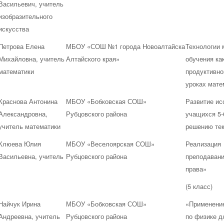
Васильевич, учитель
изобразительного
искусства
Петрова Елена
МБОУ «СОШ №1 города Новоалтайска
Технологии 
Михайловна, учитель
Алтайского края»
обучения ка
математики
продуктивно
уроках мате
Краснова Антонина
МБОУ «Бобковская СОШ»
Развитие ис
Александровна,
Рубцовского района
учащихся 5-
учитель математики
решению 
Клюева Юлия
МБОУ «Веселоярская СОШ»
Реализация
Васильевна, учитель
Рубцовского района
преподаван
права»
(5 класс)
Найчук Ирина
МБОУ «Бобковская СОШ»
«Применение
Андреевна, учитель
Рубцовского района
по физике 