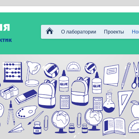
О лаборатории
Проекты
Но