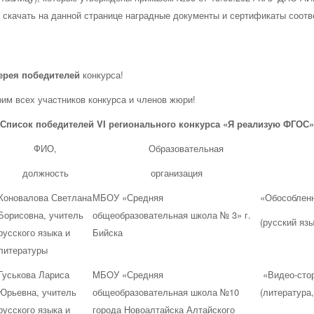
 скачать на данной странице наградные документы и сертификаты соотв
ерея победителей
конкурса!
 всех участников конкурса и членов жюри!
Список победителей VI регионального конкурса «Я реализую ФГОС»
ФИО,
Образовательная
должность
организация
Коновалова Светлана
МБОУ «Средняя
«Обособленн
Борисовна, учитель
общеобразовательная школа № 3» г.
(русский язы
русского языка и
Бийска
литературы
Гуськова Лариса
MБOУ «Средняя
«Видео-стор
Юрьевна, учитель
общеобразовательная школа №10
(литература,
русского языка и
города Новоалтайска Алтайского