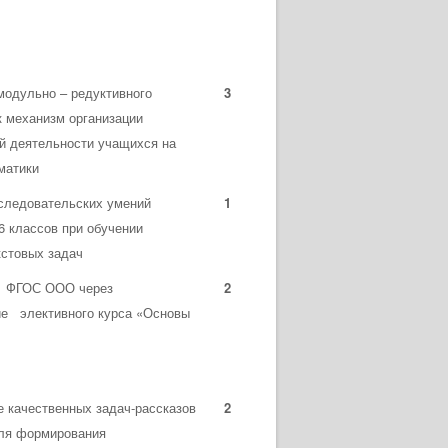
модульно – редуктивного
3
к механизм организации
й деятельности учащихся на
матики
следовательских умений
1
6 классов при обучении
текстовых задач
 ФГОС ООО через
2
ие элективного курса «Основы
 качественных задач-рассказов
2
для формирования