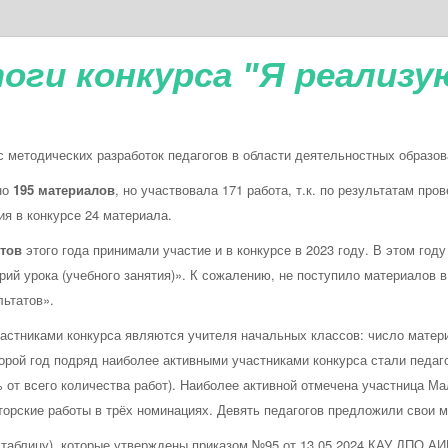
оги конкурса "Я реализу
тодических разработок педагогов в области деятельностных образов
но
195 материалов
, но участвовала 171 работа, т.к. по результатам про
ия в конкурсе 24 материала.
нтов
этого года принимали участие и в конкурсе в 2023 году. В этом год
ий урока (учебного занятия)». К сожалению, не поступило материалов 
льтатов».
никами конкурса являются учителя начальных классов: число материа
орой год подряд наиболее активными участниками конкурса стали педаго
 от всего количества работ). Наиболее активной отмечена участница М
торские работы в трёх номинациях. Девять педагогов предложили свои 
блицу), которые утверждены приказом №95 от 13.05.2024 КАУ ДПО АИР