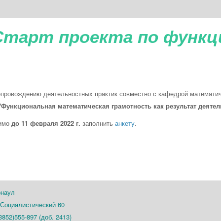
Старт проекта по функц
опровождению деятельностных практик совместно с кафедрой математич
"Функциональная м
атематическая
грамотность как результат деяте
димо
до 11 февраля 2022 г.
заполнить
анкету
.
рнаул
 Социалистический 60
3852)555-897 (доб. 2413)