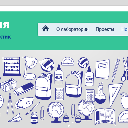
О лаборатории
Проекты
Но