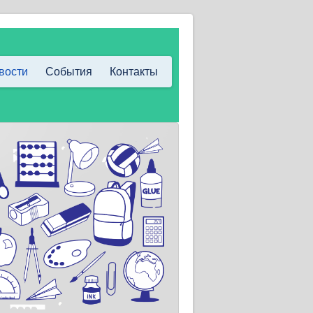
вости
События
Контакты